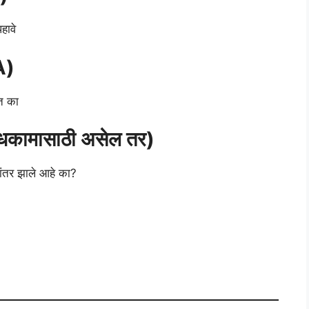
हावे
A)
ेत का
धकामासाठी असेल तर)
ंतर झाले आहे का?