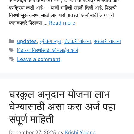
ऑनलाईन अर्ज कसा करायचा, कोणती कागदपत्रे लागतात आणि
प्रक्रिया कशी आहे — याची माहिती खाली दिली आहे. पिठाची
गिरणी सुरू करण्यासाठी लागणारी पात्रता अर्जासाठी लागणारी
कागदपत्रे पिठाच्या …
Read more
Categories
updates
,
ब्रेकिंग न्यूज
,
शेतकरी योजना
,
सरकारी योजना
Tags
पिठाच्या गिरणीसाठी ऑनलाईन अर्ज
Leave a comment
घरकुल अनुदान योजना लाभ
घेण्यासाठी असा करा अर्ज पहा
संपूर्ण माहिती
December 27, 2025
by
Krishi Yojana