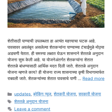
शेतीसाठी पाण्याची उपलब्धता हा अत्यंत महत्त्वाचा घटक आहे.
पावसावर अवलंबून असलेल्या शेतकऱ्यांना पाण्याच्या टंचाईमुळे मोठ्या
अडचणी येतात. ही समस्या लक्षात घेऊन शासनाने शेततळे अनुदान
योजना सुरू केली आहे. या योजनेअंतर्गत शेतकऱ्यांना शेतात
शेततळे बांधण्यासाठी आर्थिक मदत दिली जाते. शेततळे अनुदान
योजना म्हणजे काय? ही योजना राज्य शासनाच्या कृषी विभागामार्फत
राबवली जाते. शेतकऱ्यांच्या शेतात पावसाचे पाणी …
Read more
Categories
updates
,
ब्रेकिंग न्यूज
,
शेतकरी योजना
,
सरकारी योजना
Tags
शेततळे अनुदान योजना
Leave a comment